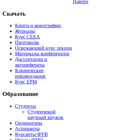
Наверх
Скачать
Книги и монографии
Журналы
Курс СЕЕА
Протоколы
Освежающий курс лекции
Материалы конференции
Диссертации и
авторефераты
Клинические
рекомендации
Курс EPM
Образование
Студенты
Студенчекий
научный кружок
Ординаторы
Аспиранты
Курсанты ФУВ
Циклы НМО