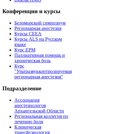
Конференции и курсы
Беломорский симпозиум
Регионарная анестезия
Курсы CEEA
Курсы ALS на Русском
языке
Курс EPM
Паллиативная помощь и
хроническая боль
Курс
"Ультразвукконтролируемая
регионарная анестезия"
Подразделение
Ассоциация
анестезиологов
Архангельской Области
Региональная коллегия по
лечению боли
Клиническая
трансфузиология