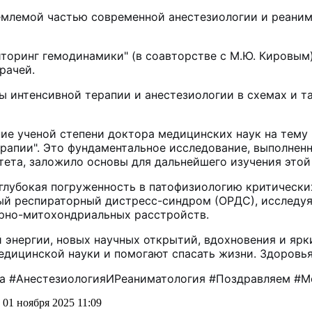
емлемой частью современной анестезиологии и реаним
торинг гемодинамики" (в соавторстве с М.Ю. Кировым
рачей.
ы интенсивной терапии и анестезиологии в схемах и т
ие ученой степени доктора медицинских наук на тему
ерапии". Это фундаментальное исследование, выполнен
тета, заложило основы для дальнейшего изучения это
глубокая погруженность в патофизиологию критически
ый респираторный дистресс-синдром (ОРДС), исследуя
рно-митохондриальных расстройств.
энергии, новых научных открытий, вдохновения и ярк
дицинской науки и помогают спасать жизни. Здоровья
а #АнестезиологияИРеаниматология #Поздравляем #М
01 ноября 2025 11:09