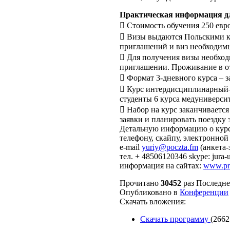
Практическая информация д
 Стоимость обучения 250 евро
 Визы выдаются Польскими к
приглашений и виз необходимы
 Для получения визы необход
приглашении. Проживание в оте
 Формат 3-дневного курса – зан
 Курс интердисциплинарный–
студенты 6 курса медуниверси
 Набор на курс заканчивается
заявки и планировать поездку з
Детальную информацию о курсе
телефону, скайпу, электронной
е-mail
yuriy@poczta.fm
(анкета-
тел. + 48506120346 skype: ju
информация на сайтах:
www.pr
Прочитано
30452
раз
Последне
Опубликовано в
Конференции
Скачать вложения:
Скачать программу
(266