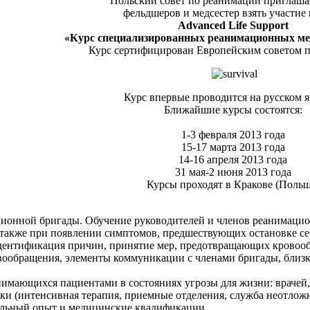
Польский совет по реанимации приглашае
фельдшеров и медсестер взять участие 
Advanced Life Support
«Курс специализированных реанимационных ме
Курс сертифицирован Европейским советом 
Курс впервые проводится на русском я
Ближайшие курсы состоятся:
1-3 февраля 2013 года
15-17 марта 2013 года
14-16 апреля 2013 года
31 мая-2 июня 2013 года
Курсы проходят в Кракове (Польш
ионной бригады. Обучение руководителей и членов реанимацио
 также при появлении симптомов, предшествующих остановке с
дентификация причин, принятие мер, предотвращающих кровооб
ообращения, элементы коммуникации с членами бригады, близк
анимающихся пациентами в состояниях угрозы для жизни: врачей
ки (интенсивная терапия, приемные отделения, служба неотло
льный опыт и медицинские квалификации.