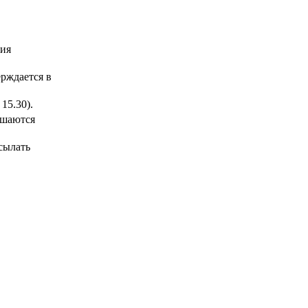
ния
рждается в
15.30).
ашаются
исылать