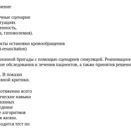
чение
очные сценарии
туациях
енность,
а, гиповолемия).
екты остановки кровообращения
resuscitation)
ионной бригады с помощью сценариев симуляций. Реанимацио
ние обследования и лечения пациентов, а также принятия решен
 В показах
ивной критики.
ротяжении всего
ические навыки
ционных
едение
е алгоритмов
я жизни.
одится тест по