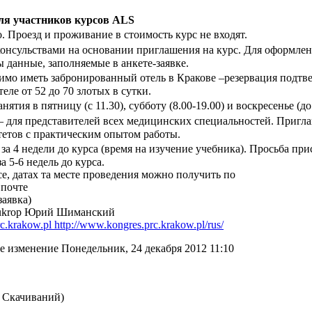
ля участников курсов ALS
. Проезд и проживание в стоимость курс не входят.
онсульствами на основании приглашения на курс. Для оформле
 данные, заполняемые в анкете-заявке.
имо иметь забронированный отель в Кракове –резервация подтве
ле от 52 до 70 злотых в сутки.
ятия в пятницу (с 11.30), субботу (8.00-19.00) и воскресенье (до 
 для представителей всех медицинских специальностей. Пригл
тетов с практическим опытом работы.
 за 4 недели до курса (время на изучение учебника). Просьба пр
а 5-6 недель до курса.
, датах та месте проведения можно получить по
 почте
заявка)
ra-ukrop Юрий Шиманский
c.krakow.pl
http://www.kongres.prc.krakow.pl/rus/
е изменение Понедельник, 24 декабря 2012 11:10
2 Скачиваний)