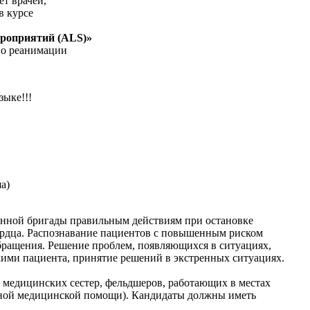
т врачей,
в курсе
роприятий (ALS)»
по реанимации
зыке!!!
а)
нной бригады правильным действиям при остановке
ердца. Распознавание пациентов с повышенным риском
ращения. Решение проблем, появляющихся в ситуациях,
ими пациента, принятие решений в экстренных ситуациях.
, медицинских сестер, фельдшеров, работающих в местах
жной медицинской помощи). Кандидаты должны иметь