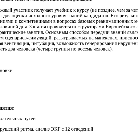
аждый участник получает учебник к курсу (не позднее, чем за чет
ит для оценки исходного уровня знаний кандидатов. Его результ
аниями и компетенциями в вопросах базовых реанимационных м
половиной дня. Занятия проводятся инструкторами Европейского
рактические занятия. Основным способом передачи знаний являю
ием сценариев-симуляций, разыгрываемых на манекенах, присп
ая вентиляция, интубация, возможность генерирования нарушен
ать два человека (четыре группы по восемь человек).
ановки
нятия:
хательных путей
рушений ритма, анализ ЭКГ с 12 отведений