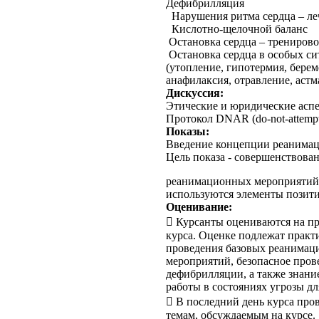
Дефибрилляция
Нарушения ритма сердца – ле
Кислотно-щелочной баланс
Остановка сердца – трениров
Остановка сердца в особых си
(утопление, гипотермия, берем
анафилаксия, отравление, астм
Дискуссия:
Этические и юридические асп
Протокол DNAR (do-not-attempt-
Показы:
Введение концепции реанимац
Цель показа - совершенствова
реанимационных мероприятий.
используются элементы позит
Оценивание:
 Курсанты оцениваются на п
курса. Оценке подлежат практ
проведения базовых реанима
мероприятий, безопасное пров
дефибрилляции, а также знани
работы в состояниях угрозы дл
 В последний день курса пров
темам, обсуждаемым на курсе.