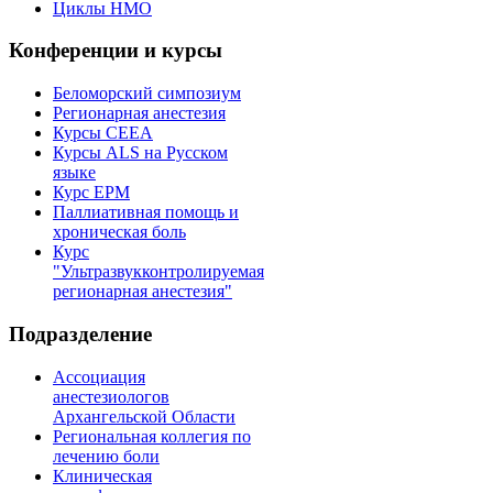
Циклы НМО
Конференции и курсы
Беломорский симпозиум
Регионарная анестезия
Курсы CEEA
Курсы ALS на Русском
языке
Курс EPM
Паллиативная помощь и
хроническая боль
Курс
"Ультразвукконтролируемая
регионарная анестезия"
Подразделение
Ассоциация
анестезиологов
Архангельской Области
Региональная коллегия по
лечению боли
Клиническая