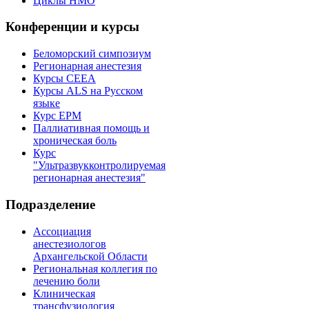
Циклы НМО
Конференции и курсы
Беломорский симпозиум
Регионарная анестезия
Курсы CEEA
Курсы ALS на Русском
языке
Курс EPM
Паллиативная помощь и
хроническая боль
Курс
"Ультразвукконтролируемая
регионарная анестезия"
Подразделение
Ассоциация
анестезиологов
Архангельской Области
Региональная коллегия по
лечению боли
Клиническая
трансфузиология