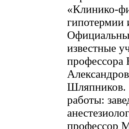
«Клинико-фи
гипотермии и
Официальны
известные у
профессора
Александров
Шляпников. 
работы: зав
анестезиоло
профессор 