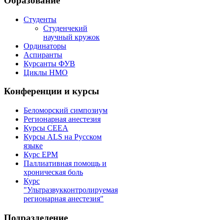
Образование
Студенты
Студенчекий
научный кружок
Ординаторы
Аспиранты
Курсанты ФУВ
Циклы НМО
Конференции и курсы
Беломорский симпозиум
Регионарная анестезия
Курсы CEEA
Курсы ALS на Русском
языке
Курс EPM
Паллиативная помощь и
хроническая боль
Курс
"Ультразвукконтролируемая
регионарная анестезия"
Подразделение