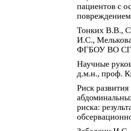
пациентов с о
повреждением
Тонких В.В., С
И.С., Мелькова
ФГБОУ ВО СГМ
Научные руково
д.м.н., проф.
Риск развития
абдоминальных
риска: резуль
обсервационно