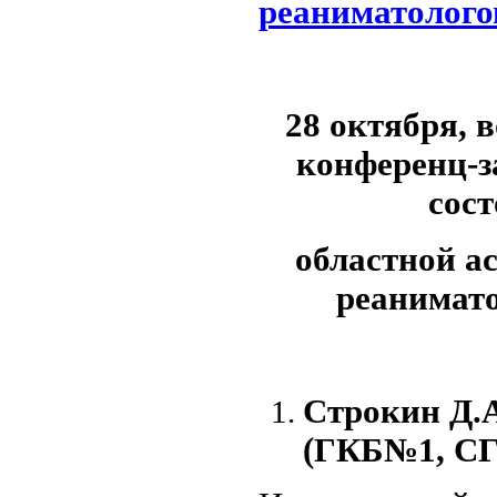
реаниматолого
28 октября, в
конференц-з
сост
областной а
реанимат
Строкин Д.А
(ГКБ№1, С