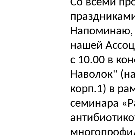
Со всеми п
праздникам
Напоминаю, 
нашей Ассоц
с 10.00 в ко
Наволок" (на
корп.1) в р
семинара «Р
антибиотико
многопрофил