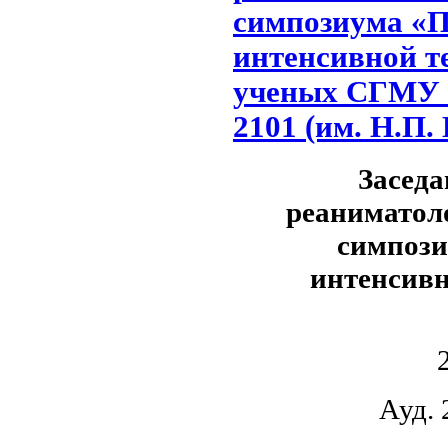
симпозиума «П
интенсивной т
ученых СГМУ 24
2101 (им. Н.П
Заседа
реаниматол
симпози
интенсив
Ауд.