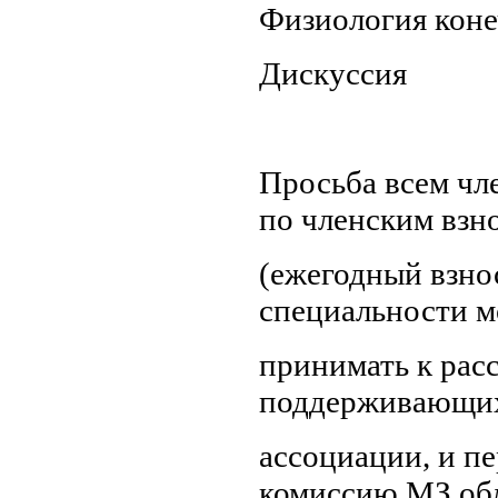
Физиология кон
Дискуссия
Просьба всем чл
по членским взн
(ежегодный взно
специальности м
принимать к рас
поддерживающих
ассоциации, и пе
комиссию МЗ об