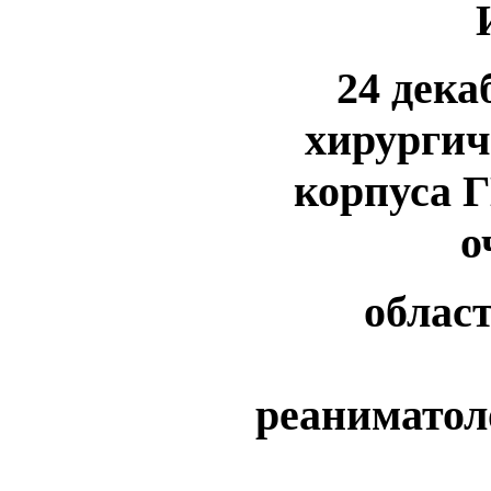
24 дека
хирургич
корпуса Г
о
облас
реаниматол