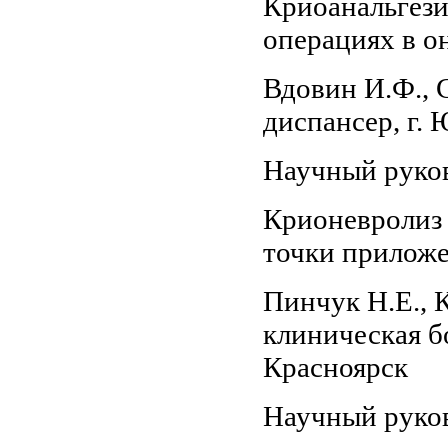
Криоанальгези
операциях в о
Вдовин И.Ф., 
диспансер, г.
Научный руков
Крионевролиз 
точки приложе
Пинчук Н.Е.,
клиническая б
Красноярск
Научный руков