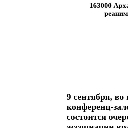
163000 Архан
реан
9 сентября, во
конференц-зал
состоится очер
ассоциации вра