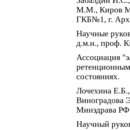
Забалдин И.С.
М.М., Киров 
ГКБ№1, г. Арх
Научные руково
д.м.н., проф.
Ассоциация "э
ретенционным
состояниях.
Лочехина Е.Б.
Виноградова 
Минздрава РФ 
Научный руково