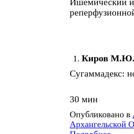
Ишемический ин
реперфузион
Киров М.Ю
Сугаммадекс
:
н
30 мин
Опубликовано в
Архангельской О