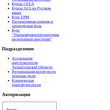
Курсы CEEA
Курсы ALS на Русском
языке
Курс EPM
Паллиативная помощь и
хроническая боль
Курс
"Ультразвукконтролируемая
регионарная анестезия"
Подразделение
Ассоциация
анестезиологов
Архангельской Области
Региональная коллегия по
лечению боли
Клиническая
трансфузиология
Авторизация
Логин