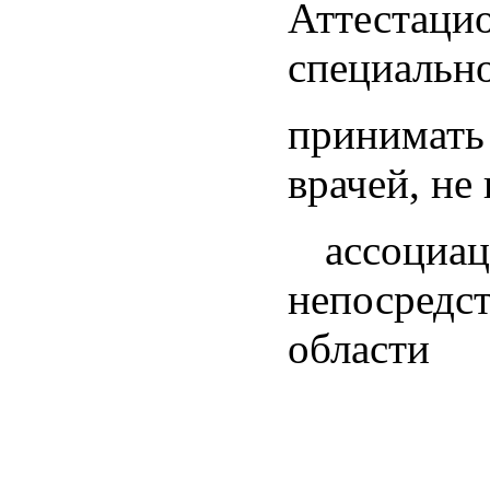
Аттест
специальн
принимат
врачей, н
ассоци
непосред
области