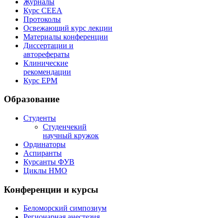
Журналы
Курс СЕЕА
Протоколы
Освежающий курс лекции
Материалы конференции
Диссертации и
авторефераты
Клинические
рекомендации
Курс EPM
Образование
Студенты
Студенчекий
научный кружок
Ординаторы
Аспиранты
Курсанты ФУВ
Циклы НМО
Конференции и курсы
Беломорский симпозиум
Регионарная анестезия