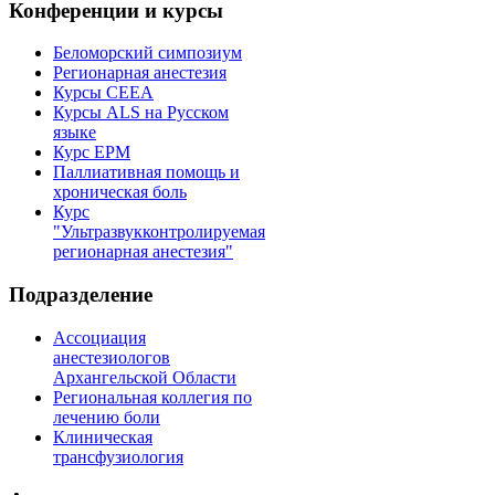
Конференции и курсы
Беломорский симпозиум
Регионарная анестезия
Курсы CEEA
Курсы ALS на Русском
языке
Курс EPM
Паллиативная помощь и
хроническая боль
Курс
"Ультразвукконтролируемая
регионарная анестезия"
Подразделение
Ассоциация
анестезиологов
Архангельской Области
Региональная коллегия по
лечению боли
Клиническая
трансфузиология