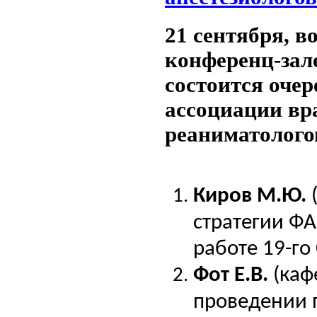
21 сентября, в
конференц-зал
состоится очер
ассоциации вра
реаниматолого
Киров М.Ю.
стратегии ФА
paбoте 19-го
Фот Е.В.
(каф
проведении 