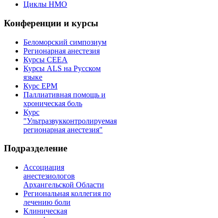
Циклы НМО
Конференции и курсы
Беломорский симпозиум
Регионарная анестезия
Курсы CEEA
Курсы ALS на Русском
языке
Курс EPM
Паллиативная помощь и
хроническая боль
Курс
"Ультразвукконтролируемая
регионарная анестезия"
Подразделение
Ассоциация
анестезиологов
Архангельской Области
Региональная коллегия по
лечению боли
Клиническая