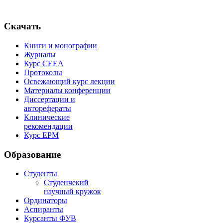
Скачать
Книги и монографии
Журналы
Курс СЕЕА
Протоколы
Освежающий курс лекции
Материалы конференции
Диссертации и
авторефераты
Клинические
рекомендации
Курс EPM
Образование
Студенты
Студенчекий
научный кружок
Ординаторы
Аспиранты
Курсанты ФУВ