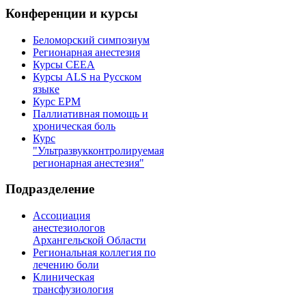
Конференции и курсы
Беломорский симпозиум
Регионарная анестезия
Курсы CEEA
Курсы ALS на Русском
языке
Курс EPM
Паллиативная помощь и
хроническая боль
Курс
"Ультразвукконтролируемая
регионарная анестезия"
Подразделение
Ассоциация
анестезиологов
Архангельской Области
Региональная коллегия по
лечению боли
Клиническая
трансфузиология