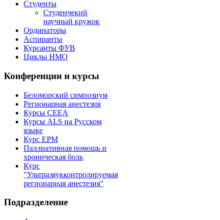
Студенты
Студенчекий
научный кружок
Ординаторы
Аспиранты
Курсанты ФУВ
Циклы НМО
Конференции и курсы
Беломорский симпозиум
Регионарная анестезия
Курсы CEEA
Курсы ALS на Русском
языке
Курс EPM
Паллиативная помощь и
хроническая боль
Курс
"Ультразвукконтролируемая
регионарная анестезия"
Подразделение