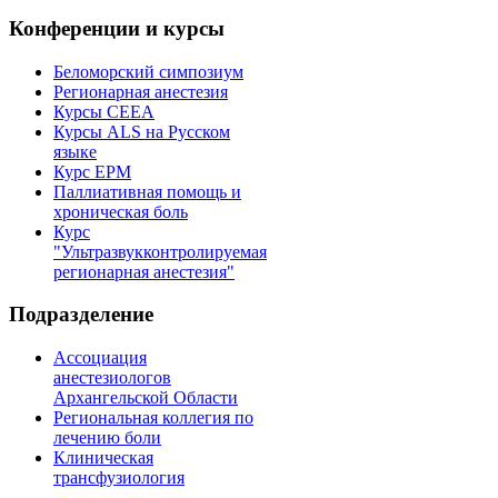
Конференции и курсы
Беломорский симпозиум
Регионарная анестезия
Курсы CEEA
Курсы ALS на Русском
языке
Курс EPM
Паллиативная помощь и
хроническая боль
Курс
"Ультразвукконтролируемая
регионарная анестезия"
Подразделение
Ассоциация
анестезиологов
Архангельской Области
Региональная коллегия по
лечению боли
Клиническая
трансфузиология