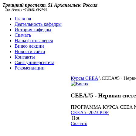
Троицкий проспект, 51 Архангельск, Россия
Тел. (Факс) : +7 (8182) 63-27-30
Главная
Деятельность кафедры
История кафедры
Скачать
Наша фотогалерея
Видео лекции
Новости сайта
Контакты
Cайт университета
Рекомендации
Курсы CEEA
\
CEEA#5 - Нервна
CEEA#5 - Нервная систе
ПРОГРАММА КУРСА СEEA № 5 Не
CEEA5_2023.PDF
Hot
Скачать