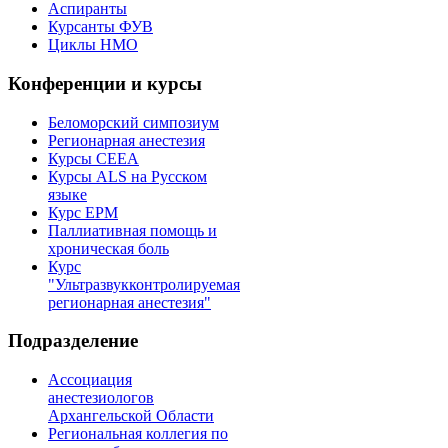
Аспиранты
Курсанты ФУВ
Циклы НМО
Конференции и курсы
Беломорский симпозиум
Регионарная анестезия
Курсы CEEA
Курсы ALS на Русском
языке
Курс EPM
Паллиативная помощь и
хроническая боль
Курс
"Ультразвукконтролируемая
регионарная анестезия"
Подразделение
Ассоциация
анестезиологов
Архангельской Области
Региональная коллегия по