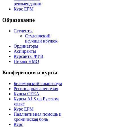
рекомендации
Курс EPM
Образование
Студенты
Студенчекий
научный кружок
Ординаторы
Аспиранты
Курсанты ФУВ
Циклы НМО
Конференции и курсы
Беломорский симпозиум
Регионарная анестезия
Курсы CEEA
Курсы ALS на Русском
языке
Курс EPM
Паллиативная помощь и
хроническая боль
Курс