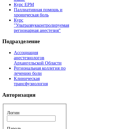
Курс EPM
Паллиативная помощь и
хроническая боль
Курс
"Ультразвукконтролируемая
регионарная анестезия"
Подразделение
Ассоциация
анестезиологов
Архангельской Области
Региональная коллегия по
лечению боли
Клиническая
трансфузиология
Авторизация
Логин
Пароль