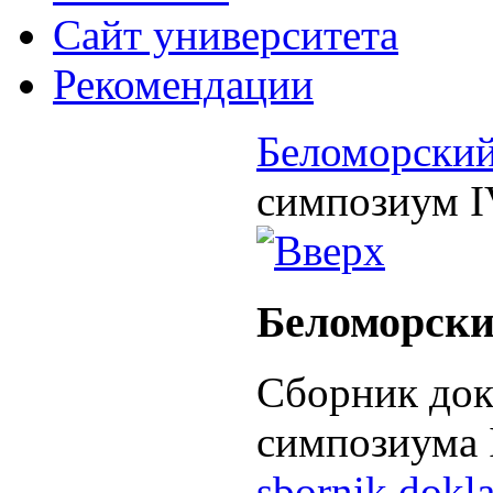
Cайт университета
Рекомендации
Беломорски
симпозиум 
Беломорски
Сборник док
симпозиума 
sbornik dokla