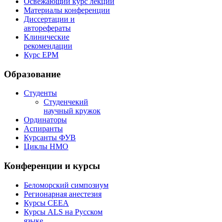
Освежающий курс лекции
Материалы конференции
Диссертации и
авторефераты
Клинические
рекомендации
Курс EPM
Образование
Студенты
Студенчекий
научный кружок
Ординаторы
Аспиранты
Курсанты ФУВ
Циклы НМО
Конференции и курсы
Беломорский симпозиум
Регионарная анестезия
Курсы CEEA
Курсы ALS на Русском
языке